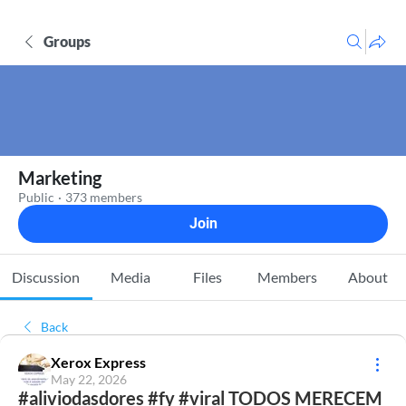
Groups
Marketing
Public
·
373 members
Join
Discussion
Media
Files
Members
About
Back
Xerox Express
May 22, 2026
#aliviodasdores #fy #viral TODOS MERECEM