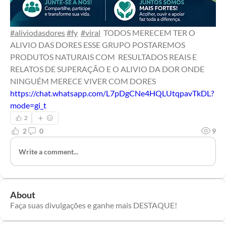
#aliviodasdores
#fy
#viral
  TODOS MERECEM TER O 
ALIVIO DAS DORES ESSE GRUPO POSTAREMOS 
PRODUTOS NATURAIS COM  RESULTADOS REAIS E 
RELATOS DE SUPERAÇÃO E O ALIVIO DA DOR ONDE 
NINGUÉM MERECE VIVER COM DORES 
https://chat.whatsapp.com/L7pDgCNe4HQLUtqpavTkDL?
mode=gi_t
2
2
0
9
Write a comment...
About
Faça suas divulgações e ganhe mais DESTAQUE!