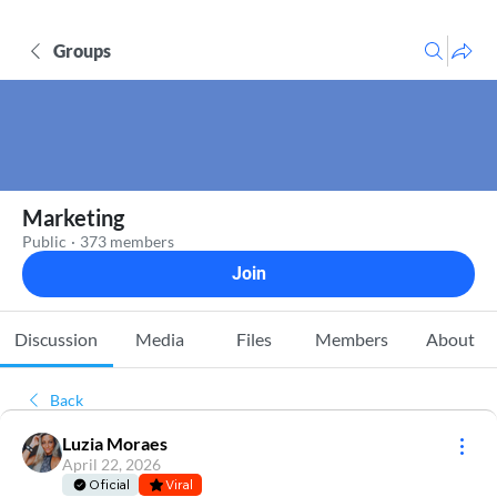
Groups
Marketing
Public
·
373 members
Join
Discussion
Media
Files
Members
About
Back
Luzia Moraes
April 22, 2026
Oficial
Viral