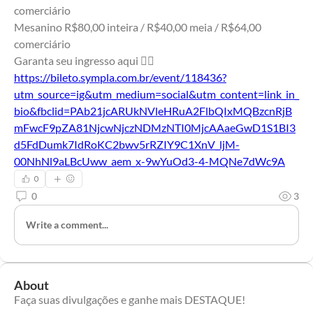
comerciário
Mesanino R$80,00 inteira / R$40,00 meia / R$64,00 
comerciário
Garanta seu ingresso aqui 👇🏿
https://bileto.sympla.com.br/event/118436?
utm_source=ig&utm_medium=social&utm_content=link_in_
bio&fbclid=PAb21jcARUkNVleHRuA2FlbQIxMQBzcnRjB
mFwcF9pZA81NjcwNjczNDMzNTI0MjcAAaeGwD1S1BI3
d5FdDumk7IdRoKC2bwv5rRZIY9C1XnV_ljM-
00NhNl9aLBcUww_aem_x-9wYuOd3-4-MQNe7dWc9A
0
0
3
Write a comment...
About
Faça suas divulgações e ganhe mais DESTAQUE!