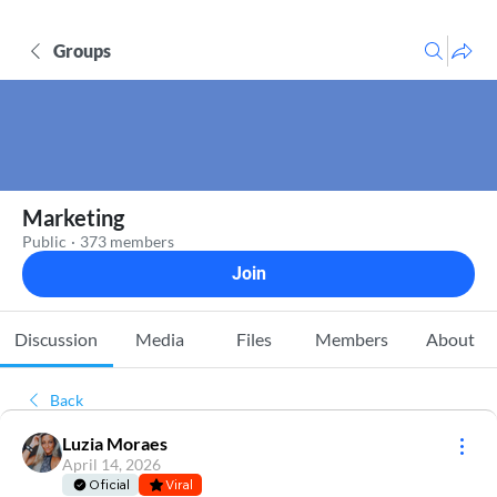
Groups
Marketing
Public
·
373 members
Join
Discussion
Media
Files
Members
About
Back
Luzia Moraes
April 14, 2026
Oficial
Viral