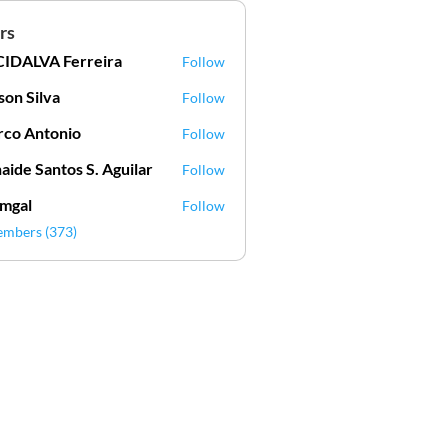
rs
IDALVA Ferreira
Follow
VA Ferreira
lson Silva
Follow
Silva
co Antonio
Follow
aide Santos S. Aguilar
Follow
mgal
Follow
l
embers (373)