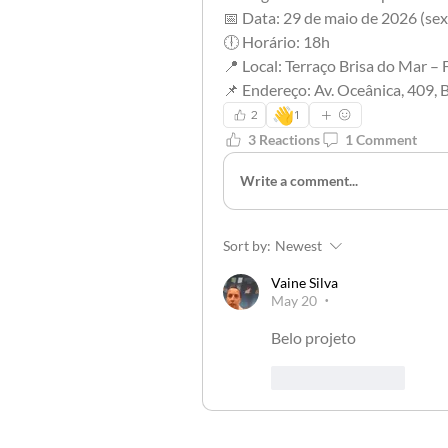
📅 Data: 29 de maio de 2026 (sex
🕕 Horário: 18h
📍 Local: Terraço Brisa do Mar – 
📌 Endereço: Av. Oceânica, 409, 
👋
2
1
3 Reactions
1 Comment
Write a comment...
Sort by:
Newest
Vaine Silva
May 20
•
Belo projeto 
Like
Reply