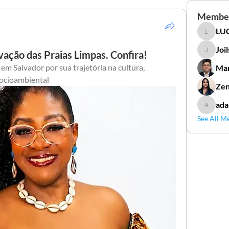
Membe
LUC
LUCIDAL
Joi
ação das Praias Limpas. Confira!
Joilson 
 Salvador por sua trajetória na cultura, 
Mar
socioambiental
Zen
ada
adamga
See All M