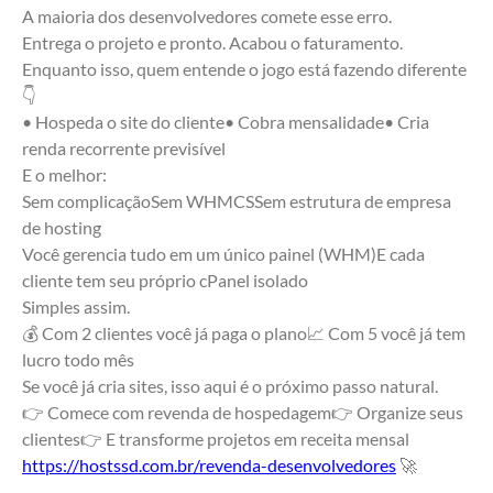
A maioria dos desenvolvedores comete esse erro.
Entrega o projeto e pronto. Acabou o faturamento.
Enquanto isso, quem entende o jogo está fazendo diferente 
👇
• Hospeda o site do cliente• Cobra mensalidade• Cria 
renda recorrente previsível
E o melhor:
Sem complicaçãoSem WHMCSSem estrutura de empresa 
de hosting
Você gerencia tudo em um único painel (WHM)E cada 
cliente tem seu próprio cPanel isolado
Simples assim.
💰 Com 2 clientes você já paga o plano📈 Com 5 você já tem 
lucro todo mês
Se você já cria sites, isso aqui é o próximo passo natural.
👉 Comece com revenda de hospedagem👉 Organize seus 
clientes👉 E transforme projetos em receita mensal
https://hostssd.com.br/revenda-desenvolvedores
 🚀