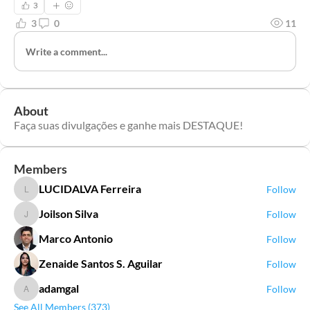
3
3
0
11
Write a comment...
About
Faça suas divulgações e ganhe mais DESTAQUE!
Members
LUCIDALVA Ferreira
Follow
LUCIDALVA Ferreira
Joilson Silva
Follow
Joilson Silva
Marco Antonio
Follow
Zenaide Santos S. Aguilar
Follow
adamgal
Follow
adamgal
See All Members (373)