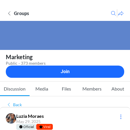
Groups
Marketing
Public
·
373 members
Join
Discussion
Media
Files
Members
About
Back
Luzia Moraes
May 29, 2025
Oficial
Viral