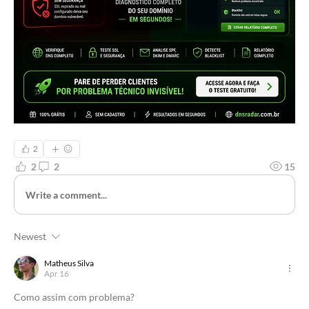
2
2
2
15
Write a comment...
Newest
Matheus Silva
Apr 16
Como assim com problema?