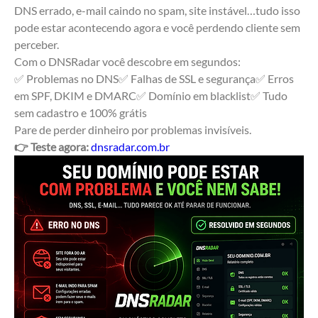
DNS errado, e-mail caindo no spam, site instável…tudo isso 
pode estar acontecendo agora e você perdendo cliente sem 
perceber.
Com o DNSRadar você descobre em segundos:
✅ Problemas no DNS✅ Falhas de SSL e segurança✅ Erros 
em SPF, DKIM e DMARC✅ Domínio em blacklist✅ Tudo 
sem cadastro e 100% grátis
Pare de perder dinheiro por problemas invisíveis.
👉 Teste agora:
dnsradar.com.br