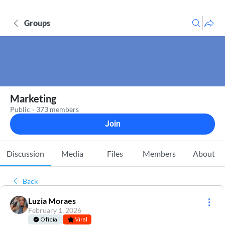
Groups
Marketing
Public
·
373 members
Join
Discussion
Media
Files
Members
About
Back
Luzia Moraes
February 1, 2026
Oficial
Viral