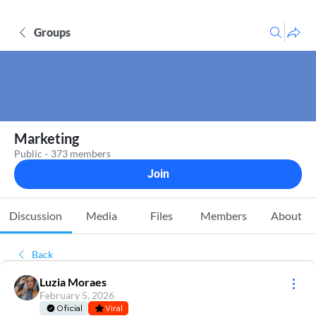
Groups
Marketing
Public
·
373 members
Join
Discussion
Media
Files
Members
About
Back
Luzia Moraes
February 5, 2026
Oficial
Viral