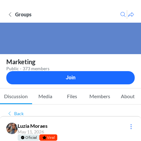
Groups
Marketing
Public
·
373 members
Join
Discussion
Media
Files
Members
About
Back
Luzia Moraes
May 11, 2026
Oficial
Viral