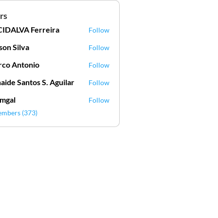
rs
IDALVA Ferreira
Follow
VA Ferreira
lson Silva
Follow
Silva
co Antonio
Follow
aide Santos S. Aguilar
Follow
mgal
Follow
l
embers (373)