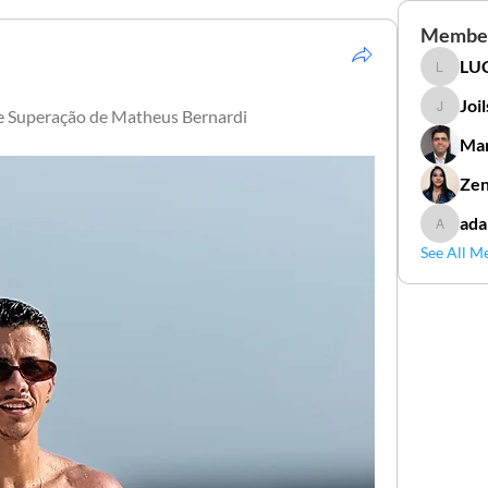
Membe
LUC
LUCIDAL
Joi
 de Superação de Matheus Bernardi
Joilson 
Mar
Zen
ada
adamga
See All M