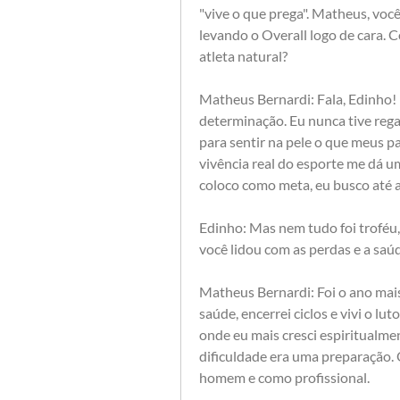
"vive o que prega". Matheus, você
levando o Overall logo de cara. C
atleta natural?
Matheus Bernardi: Fala, Edinho! P
determinação. Eu nunca tive regal
para sentir na pele o que meus pa
vivência real do esporte me dá um
coloco como meta, eu busco até a
Edinho: Mas nem tudo foi troféu
você lidou com as perdas e a saú
Matheus Bernardi: Foi o ano mais
saúde, encerrei ciclos e vivi o lu
onde eu mais cresci espiritualme
dificuldade era uma preparação.
homem e como profissional.