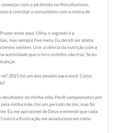
 começou com o pé direito no fisiculturismo, 
omo é conciliar o consultório com a rotina de 
razer estar aqui. Olha, o segredo é a 
ias, mas sempre tive meta. Eu decidi ser atleta 
cientes sentem. Unir a ciência da nutrição com a 
a autoridade que o livro sozinho não traz. Se eu 
lcançar.
, né? 2025 foi um ano pesado para você. Como 
de?
 desafiador da minha vida. Perdi campeonatos por 
to pela minha mãe. Foi um período de dor, mas foi 
nte. Eu me aproximei de Deus e entendi que cada 
 O luto e a frustração me amadureceram como 