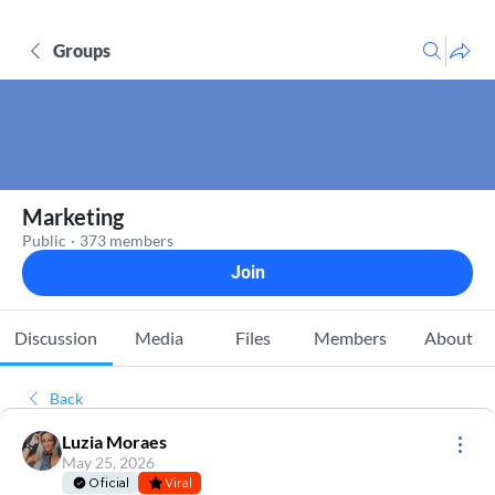
Groups
Marketing
Public
·
373 members
Join
Discussion
Media
Files
Members
About
Back
Luzia Moraes
May 25, 2026
Oficial
Viral