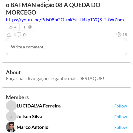
o BATMAN edição 08 A QUEDA DO
MORCEGO
https://youtu.be/Pds08pGO-mk?si=IkUpTYQS_TtfWZnm
4
4
0
18
Write a comment...
About
Faça suas divulgações e ganhe mais DESTAQUE!
Members
LUCIDALVA Ferreira
Follow
LUCIDALVA Ferreira
Joilson Silva
Follow
Joilson Silva
Marco Antonio
Follow