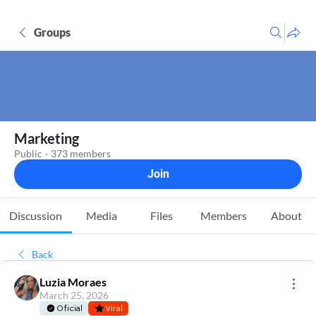
Groups
Marketing
Public
·
373 members
Join
Discussion
Media
Files
Members
About
Back
Luzia Moraes
March 25, 2026
Oficial
Viral