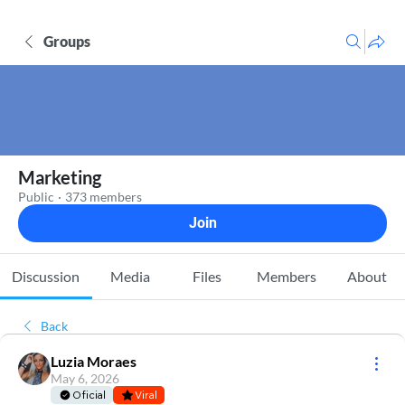
Groups
Marketing
Public
·
373 members
Join
Discussion
Media
Files
Members
About
Back
Luzia Moraes
May 6, 2026
Oficial
Viral