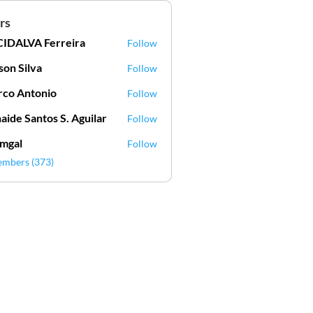
rs
IDALVA Ferreira
Follow
VA Ferreira
lson Silva
Follow
Silva
co Antonio
Follow
aide Santos S. Aguilar
Follow
mgal
Follow
l
embers (373)