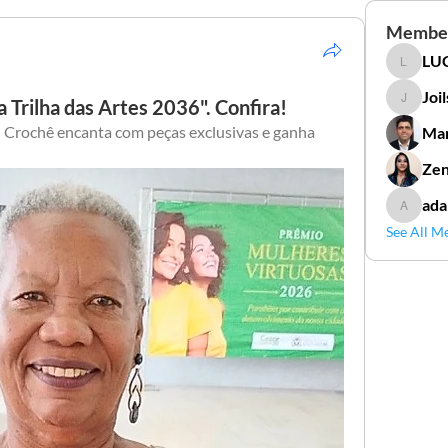
Membe
LUC
LUCIDAL
Joi
 Trilha das Artes 2036". Confira!
Joilson 
 Crochê encanta com peças exclusivas e ganha 
Mar
Zen
ada
adamga
See All M