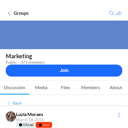
Groups
Marketing
Public
·
373 members
Join
Discussion
Media
Files
Members
About
Back
Luzia Moraes
March 18, 2026
Oficial
Viral