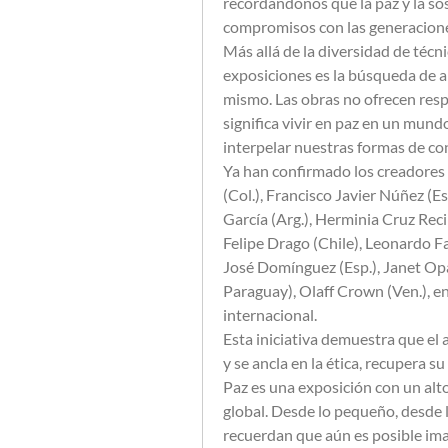
recordándonos que la paz y la sos
compromisos con las generacione
Más allá de la diversidad de técni
exposiciones es la búsqueda de ar
mismo. Las obras no ofrecen resp
significa vivir en paz en un mun
interpelar nuestras formas de co
Ya han confirmado los creadores
(Col.), Francisco Javier Núñez (Es
García (Arg.), Herminia Cruz Reci
Felipe Drago (Chile), Leonardo Fab
José Domínguez (Esp.), Janet Op
Paraguay), Olaff Crown (Ven.), ent
internacional.  
Esta iniciativa demuestra que el
y se ancla en la ética, recupera 
Paz es una exposición con un alto 
global. Desde lo pequeño, desde l
recuerdan que aún es posible im