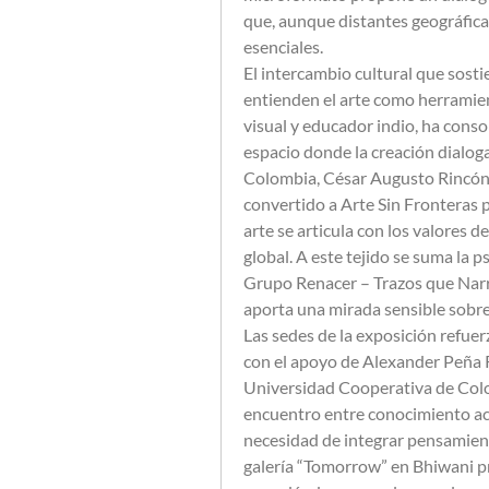
que, aunque distantes geográfic
esenciales.
El intercambio cultural que sostie
entienden el arte como herramien
visual y educador indio, ha cons
espacio donde la creación dialog
Colombia, César Augusto Rincón G
convertido a Arte Sin Fronteras p
arte se articula con los valores 
global. A este tejido se suma la p
Grupo Renacer – Trazos que Narra
aporta una mirada sensible sobre
Las sedes de la exposición refuer
con el apoyo de Alexander Peña Ri
Universidad Cooperativa de Colo
encuentro entre conocimiento aca
necesidad de integrar pensamiento
galería “Tomorrow” en Bhiwani pro