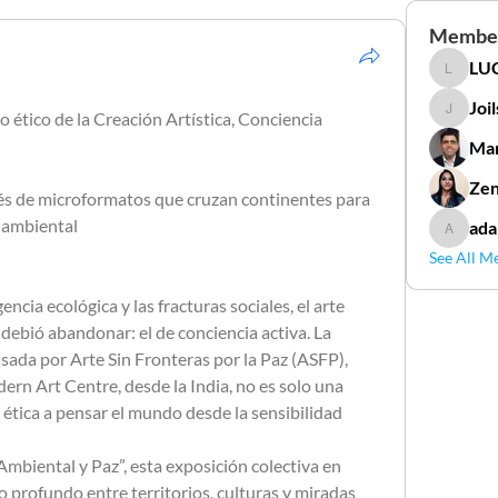
Membe
LUC
LUCIDAL
Joi
 ético de la Creación Artística, Conciencia 
Joilson 
Mar
Zen
ravés de microformatos que cruzan continentes para 
a ambiental
ada
adamga
See All M
ncia ecológica y las fracturas sociales, el arte 
debió abandonar: el de conciencia activa. La 
ada por Arte Sin Fronteras por la Paz (ASFP), 
rn Art Centre, desde la India, no es solo una 
 ética a pensar el mundo desde la sensibilidad 
Ambiental y Paz”, esta exposición colectiva en 
profundo entre territorios, culturas y miradas 