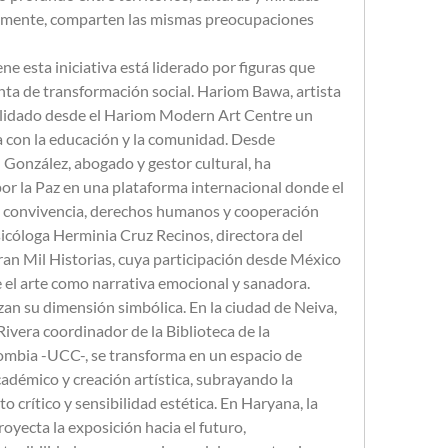
amente, comparten las mismas preocupaciones 
ne esta iniciativa está liderado por figuras que 
ta de transformación social. Hariom Bawa, artista 
olidado desde el Hariom Modern Art Centre un 
a con la educación y la comunidad. Desde 
onzález, abogado y gestor cultural, ha 
or la Paz en una plataforma internacional donde el 
de convivencia, derechos humanos y cooperación 
sicóloga Herminia Cruz Recinos, directora del 
n Mil Historias, cuya participación desde México 
 el arte como narrativa emocional y sanadora.
zan su dimensión simbólica. En la ciudad de Neiva, 
vera coordinador de la Biblioteca de la 
mbia -UCC-, se transforma en un espacio de 
démico y creación artística, subrayando la 
 crítico y sensibilidad estética. En Haryana, la 
yecta la exposición hacia el futuro, 