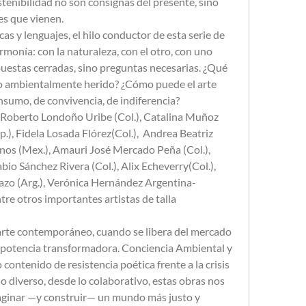
tenibilidad no son consignas del presente, sino 
s que vienen.
cas y lenguajes, el hilo conductor de esta serie de 
monía: con la naturaleza, con el otro, con uno 
uestas cerradas, sino preguntas necesarias. ¿Qué 
do ambientalmente herido? ¿Cómo puede el arte 
nsumo, de convivencia, de indiferencia?
 Roberto Londoño Uribe (Col.), Catalina Muñoz 
p.), Fidela Losada Flórez(Col.),  Andrea Beatriz 
nos (Mex.), Amauri José Mercado Peña (Col.),  
io Sánchez Rivera (Col.), Alix Echeverry(Col.),  
azo (Arg.), Verónica Hernández Argentina-
re otros importantes artistas de talla 
 arte contemporáneo, cuando se libera del mercado 
su potencia transformadora. Conciencia Ambiental y 
contenido de resistencia poética frente a la crisis 
o diverso, desde lo colaborativo, estas obras nos 
aginar —y construir— un mundo más justo y 