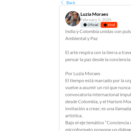
Back
Luzia Moraes
February 5, 2026
Oficial
Viral
India y Colombia unidas con pulso
Ambiental y Paz 
El arte respira con la tierra a t
pensar la paz desde la concienci
Por Luzia Moraes
El tiempo está marcado por la urge
vuelve a asumir un rol que nunca 
convocatoria internacional impuls
desde Colombia, y el Hariom Mode
invitación a crear; es una llamada
artística. 
Bajo el eje temático “Conciencia 
microformato propone un diálogo 