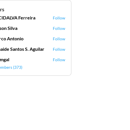
rs
IDALVA Ferreira
Follow
VA Ferreira
lson Silva
Follow
Silva
co Antonio
Follow
aide Santos S. Aguilar
Follow
mgal
Follow
l
embers (373)