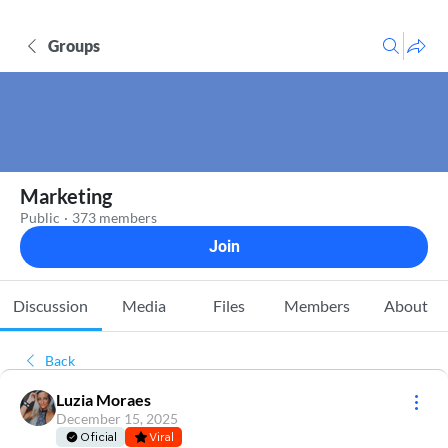
Groups
Marketing
Public
·
373 members
Join
Discussion
Media
Files
Members
About
Back
Luzia Moraes
December 15, 2025
Oficial
Viral