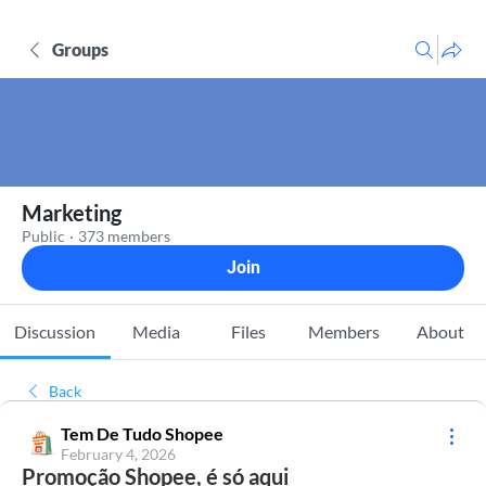
Groups
Marketing
Public
·
373 members
Join
Discussion
Media
Files
Members
About
Back
Tem De Tudo Shopee
February 4, 2026
Promoção Shopee, é só aqui