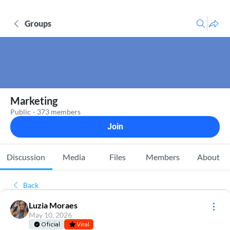
Groups
Marketing
Public
·
373 members
Join
Discussion
Media
Files
Members
About
Back
Luzia Moraes
May 10, 2026
Oficial
Viral