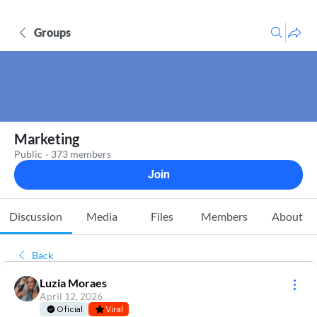
Groups
Marketing
Public
·
373 members
Join
Discussion
Media
Files
Members
About
Back
Luzia Moraes
April 12, 2026
Oficial
Viral