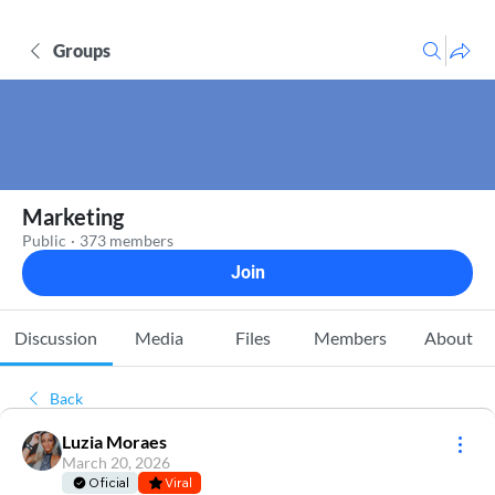
Groups
Marketing
Public
·
373 members
Join
Discussion
Media
Files
Members
About
Back
Luzia Moraes
March 20, 2026
Oficial
Viral