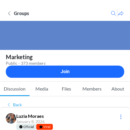
Groups
Marketing
Public
·
373 members
Join
Discussion
Media
Files
Members
About
Back
Luzia Moraes
January 8, 2026
Oficial
Viral