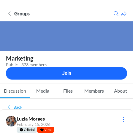
Groups
Marketing
Public
·
373 members
Join
Discussion
Media
Files
Members
About
Back
Luzia Moraes
February 15, 2026
Oficial
Viral