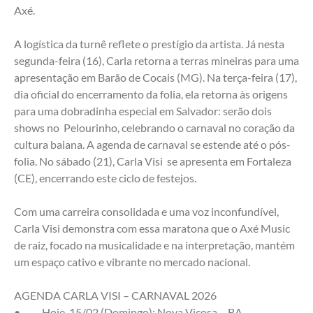
Axé.
A logística da turnê reflete o prestígio da artista. Já nesta 
segunda-feira (16), Carla retorna a terras mineiras para uma 
apresentação em Barão de Cocais (MG). Na terça-feira (17), 
dia oficial do encerramento da folia, ela retorna às origens 
para uma dobradinha especial em Salvador: serão dois 
shows no  Pelourinho, celebrando o carnaval no coração da 
cultura baiana. A agenda de carnaval se estende até o pós-
folia. No sábado (21), Carla Visi  se apresenta em Fortaleza 
(CE), encerrando este ciclo de festejos.
Com uma carreira consolidada e uma voz inconfundível, 
Carla Visi demonstra com essa maratona que o Axé Music 
de raiz, focado na musicalidade e na interpretação, mantém 
um espaço cativo e vibrante no mercado nacional.
AGENDA CARLA VISI – CARNAVAL 2026
•	Hoje, 15/02 (Domingo): Nova Viçosa – BA