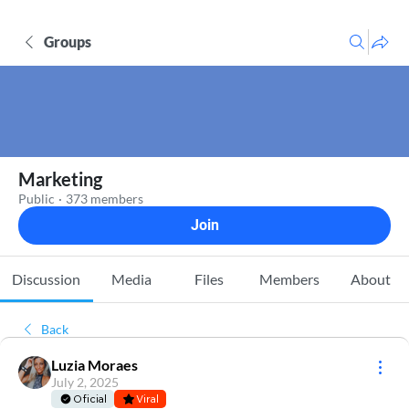
Groups
Marketing
Public
·
373 members
Join
Discussion
Media
Files
Members
About
Back
Luzia Moraes
July 2, 2025
Oficial
Viral