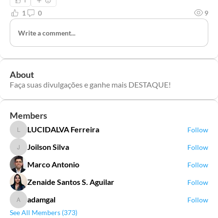
1
1
0
9
Write a comment...
About
Faça suas divulgações e ganhe mais DESTAQUE!
Members
LUCIDALVA Ferreira
Follow
LUCIDALVA Ferreira
Joilson Silva
Follow
Joilson Silva
Marco Antonio
Follow
Zenaide Santos S. Aguilar
Follow
adamgal
Follow
adamgal
See All Members (373)