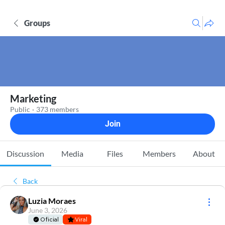
Groups
Marketing
Public
·
373 members
Join
Discussion
Media
Files
Members
About
Back
Luzia Moraes
June 3, 2026
Oficial
Viral