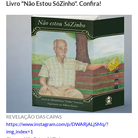
Livro "Não Estou SóZinho". Confira!
REVELAÇÃO DAS CAPAS
https://www.instagram.com/p/DWARjALjSMq/?
img_index=1