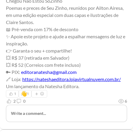
Chegou Não Estou SóZinho 
Poemas e preces de Seu Zinho, reunidos por Ailton Airesa, 
em uma edição especial com duas capas e ilustrações de 
Claire Santos.
📖 Pré-venda com 17% de desconto
✨ Apoie este projeto e ajude a espalhar mensagens de luz e 
inspiração.
👉 Garanta o seu + compartilhe!
💥 R$ 37 (retirada em Salvador)
💥 R$ 52 (Correios com frete incluso)
🔑 PIX: 
editoranatesha@gmail.com
🔗 Loja: 
https://nateshaeditora.lojavirtualnuvem.com.br/
Um lançamento da Natesha Editora.
👋
1
1
2
0
6
Write a comment...