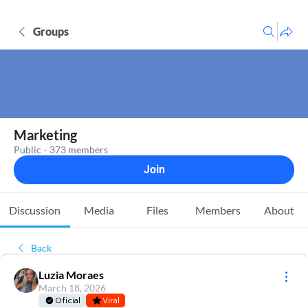
Groups
Marketing
Public
·
373 members
Join
Discussion
Media
Files
Members
About
Back
Luzia Moraes
March 18, 2026
Oficial
Viral