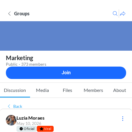
Groups
Marketing
Public
·
373 members
Join
Discussion
Media
Files
Members
About
Back
Luzia Moraes
May 10, 2026
Oficial
Viral