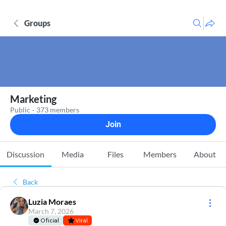
Groups
Marketing
Public
·
373 members
Join
Discussion
Media
Files
Members
About
Back
Luzia Moraes
March 7, 2026
Oficial
Viral