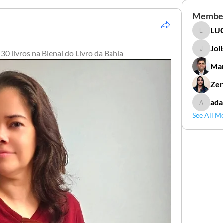
Membe
LUC
LUCIDAL
Joi
30 livros na Bienal do Livro da Bahia
Joilson 
Mar
Zen
ada
adamga
See All M