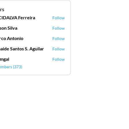
rs
IDALVA Ferreira
Follow
VA Ferreira
lson Silva
Follow
Silva
co Antonio
Follow
aide Santos S. Aguilar
Follow
mgal
Follow
l
embers (373)