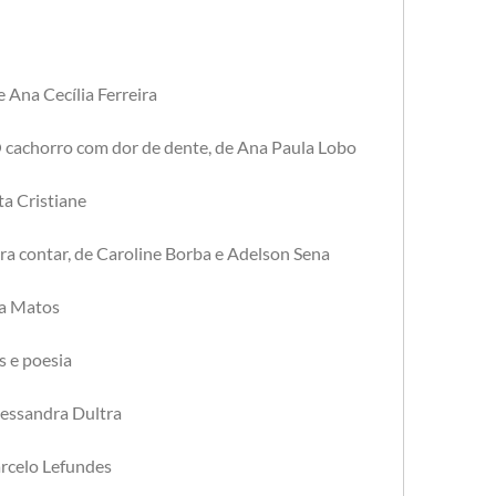
 Ana Cecília Ferreira
O cachorro com dor de dente, de Ana Paula Lobo
ta Cristiane
a contar, de Caroline Borba e Adelson Sena
ia Matos
s e poesia
Alessandra Dultra
arcelo Lefundes