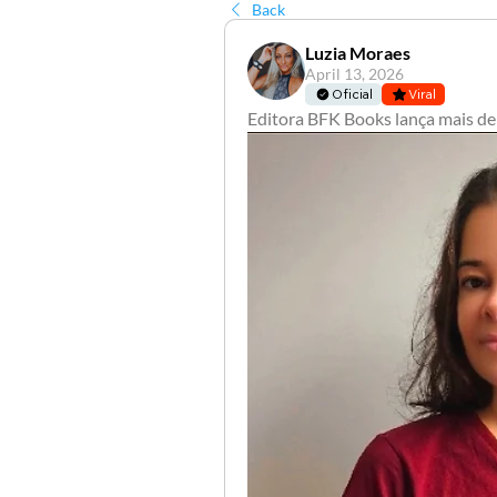
Back
Luzia Moraes
April 13, 2026
Oficial
Viral
Editora BFK Books lança mais de 