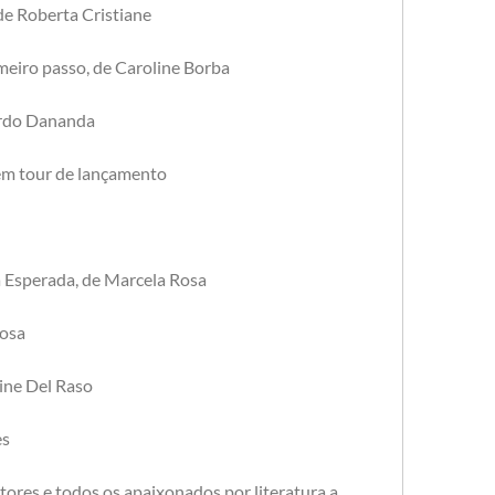
de Roberta Cristiane
eiro passo, de Caroline Borba
ardo Dananda
em tour de lançamento
a Esperada, de Marcela Rosa
Rosa
ine Del Raso
es
ores e todos os apaixonados por literatura a 