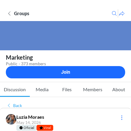
Groups
Marketing
Public
·
373 members
Join
Discussion
Media
Files
Members
About
Back
Luzia Moraes
May 14, 2026
Oficial
Viral