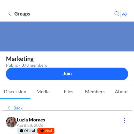
Groups
Marketing
Public
·
373 members
Join
Discussion
Media
Files
Members
About
Back
Luzia Moraes
April 28, 2026
Oficial
Viral