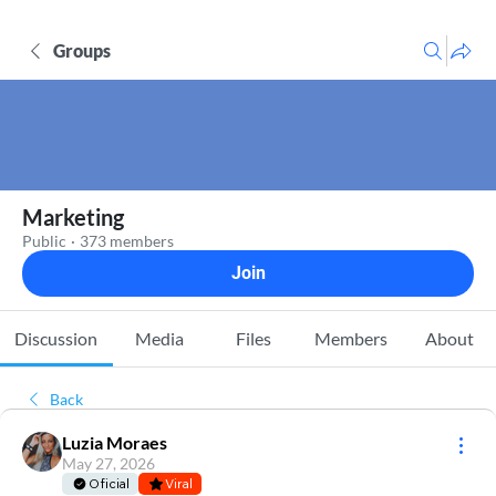
Groups
Marketing
Public
·
373 members
Join
Discussion
Media
Files
Members
About
Back
Luzia Moraes
May 27, 2026
Oficial
Viral