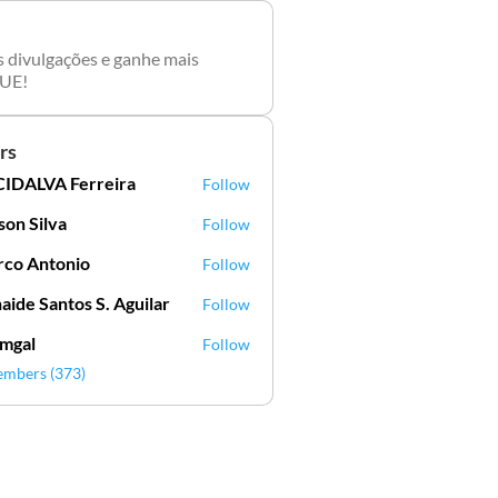
s divulgações e ganhe mais
UE!
rs
IDALVA Ferreira
Follow
VA Ferreira
lson Silva
Follow
Silva
co Antonio
Follow
aide Santos S. Aguilar
Follow
mgal
Follow
l
embers (373)