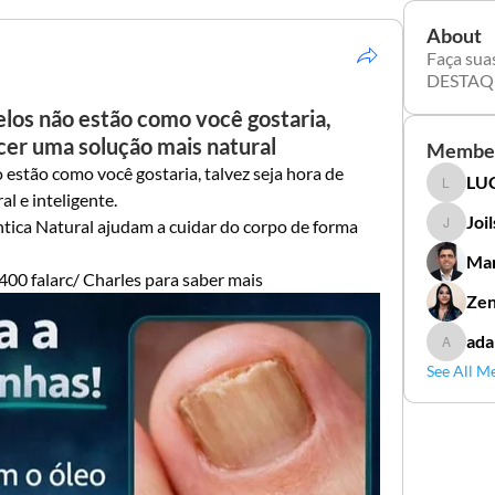
About
Faça sua
DESTAQ
elos não estão como você gostaria,
cer uma solução mais natural
Membe
 estão como você gostaria, talvez seja hora de 
LUC
LUCIDAL
l e inteligente.
Joi
tica Natural ajudam a cuidar do corpo de forma 
Joilson 
Mar
 falarc/ Charles para saber mais
Zen
ada
adamga
See All M