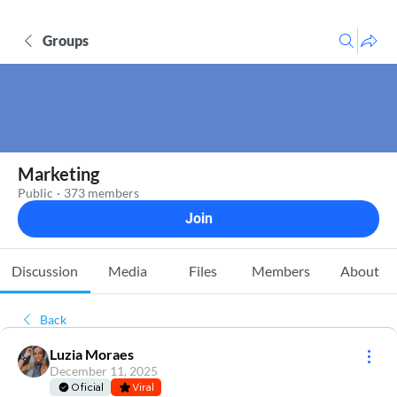
Groups
Marketing
Public
·
373 members
Join
Discussion
Media
Files
Members
About
Back
Luzia Moraes
December 11, 2025
Oficial
Viral