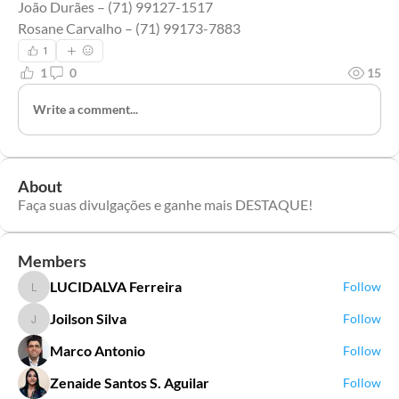
João Durães – (71) 99127-1517
Rosane Carvalho – (71) 99173-7883
1
1
0
15
Write a comment...
About
Faça suas divulgações e ganhe mais DESTAQUE!
Members
LUCIDALVA Ferreira
Follow
LUCIDALVA Ferreira
Joilson Silva
Follow
Joilson Silva
Marco Antonio
Follow
Zenaide Santos S. Aguilar
Follow