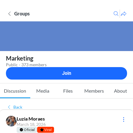
Groups
Marketing
Public
·
373 members
Join
Discussion
Media
Files
Members
About
Back
Luzia Moraes
March 18, 2026
Oficial
Viral