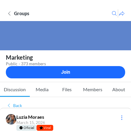
Groups
Marketing
Public
·
373 members
Join
Discussion
Media
Files
Members
About
Back
Luzia Moraes
March 15, 2026
Oficial
Viral