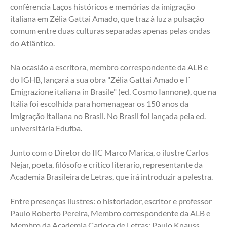
confêrencia Laços históricos e memórias da imigração 
italiana em Zélia Gattai Amado, que traz à luz a pulsação 
comum entre duas culturas separadas apenas pelas ondas 
do Atlântico. 
Na ocasião a escritora, membro correspondente da ALB e 
do IGHB, lançará a sua obra "Zélia Gattai Amado e l´ 
Emigrazione italiana in Brasile" (ed. Cosmo Iannone), que na 
Itália foi escolhida para homenagear os 150 anos da 
Imigração italiana no Brasil. No Brasil foi lançada pela ed. 
universitária Edufba. 
Junto com o Diretor do IIC Marco Marica, o ilustre Carlos 
Nejar, poeta, filósofo e crítico literario, representante da 
Academia Brasileira de Letras, que irá introduzir a palestra. 
Entre presenças ilustres: o historiador, escritor e professor 
Paulo Roberto Pereira, Membro correspondente da ALB e 
Membro da Academia Carioca de Letras; Paulo Knauss, 