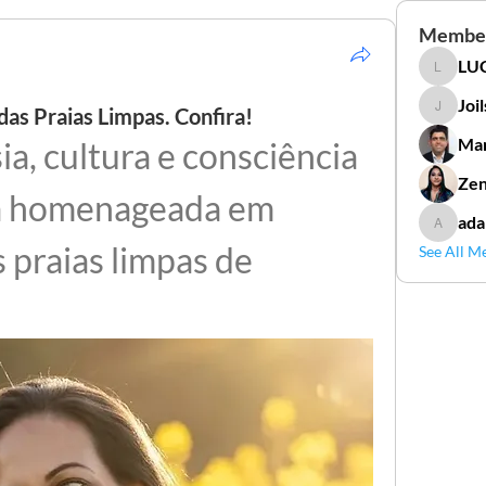
Membe
LUC
LUCIDAL
Joi
das Praias Limpas. Confira!
Joilson 
Mar
a, cultura e consciência 
Zen
á homenageada em 
ada
adamga
 praias limpas de 
See All M