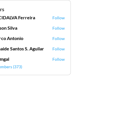
rs
IDALVA Ferreira
Follow
VA Ferreira
lson Silva
Follow
Silva
co Antonio
Follow
aide Santos S. Aguilar
Follow
mgal
Follow
l
embers (373)