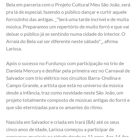
Bela em parceria com o Projeto Cultural Meu São João, será 
pra lá de especial, fazendo o público dançar e curtir aquele 
forrozinho das antigas. _"Será uma tarde incrível e de muita 
música. Preparamos um repertório de muito forró e que vai 
deixar o público já se sentindo numa cidade do interior. O 
Arraiá do Bela vai ser diferente neste sábado"_, afirma 
Larissa.
Após o sucesso no Furdunço com participação no trio de 
Daniela Mercury e desfilar pela primeira vez no Carnaval de 
Salvador com trio elétrico nos circuitos Barra-Ondina e 
Campo Grande, a artista que está no universo da música 
desde a infância, traz como novidade neste São João, um 
projeto totalmente composto de músicas antigas do forró e 
que são eternizadas para os amantes do ritmo.
Nascida em Salvador e criada em Irará (BA) até os seus 
cinco anos de idade, Larissa começou a participar de 
concursos musicais na cidade desde os 11 anos. Aos 14, fez 