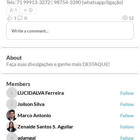
Tels: 71 99913-3272 | 98754-3390 (whatsapp/ligação)
1
1
0
12
Write a comment...
About
Faça suas divulgações e ganhe mais DESTAQUE!
Members
LUCIDALVA Ferreira
Follow
LUCIDALVA Ferreira
Joilson Silva
Follow
Joilson Silva
Marco Antonio
Follow
Zenaide Santos S. Aguilar
Follow
adamgal
Follow