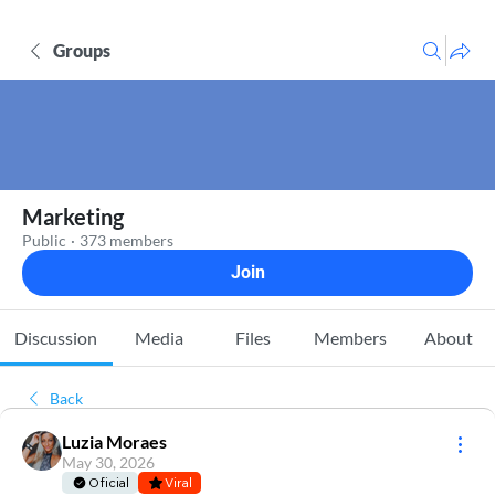
Groups
Marketing
Public
·
373 members
Join
Discussion
Media
Files
Members
About
Back
Luzia Moraes
May 30, 2026
Oficial
Viral