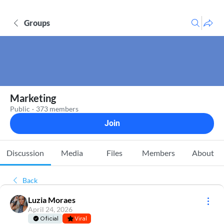
Groups
Marketing
Public
·
373 members
Join
Discussion
Media
Files
Members
About
Back
Luzia Moraes
April 24, 2026
Oficial
Viral