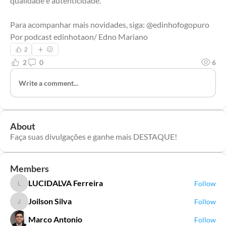
qualidade e autenticidade.
Para acompanhar mais novidades, siga: @edinhofogopuro
Por podcast edinhotaon/ Edno Mariano
2
2
0
6
Write a comment...
About
Faça suas divulgações e ganhe mais DESTAQUE!
Members
LUCIDALVA Ferreira
Follow
LUCIDALVA Ferreira
Joilson Silva
Follow
Joilson Silva
Marco Antonio
Follow