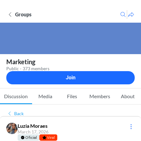
Groups
Marketing
Public
·
373 members
Join
Discussion
Media
Files
Members
About
Back
Luzia Moraes
March 17, 2026
Oficial
Viral