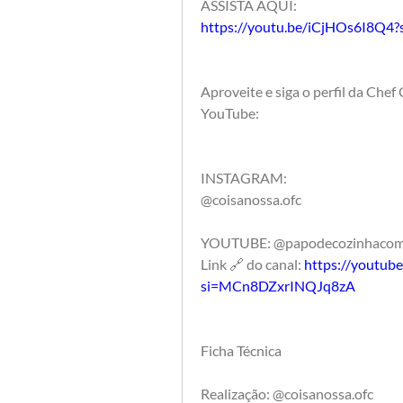
ASSISTA AQUI:
https://youtu.be/iCjHOs6I8Q4
Aproveite e siga o perfil da Che
YouTube:
INSTAGRAM: 
@coisanossa.ofc
YOUTUBE: @papodecozinhacomc
Link 🔗 do canal: 
https://youtub
si=MCn8DZxrINQJq8zA
Ficha Técnica
Realização: @coisanossa.ofc