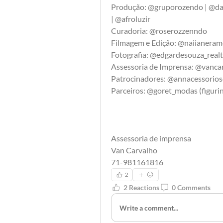
Produção: @gruporozendo | @da
| @afroluzir
Curadoria: @roserozzenndo
Filmagem e Edição: @naiianeram
Fotografia: @edgardesouza_real
Assessoria de Imprensa: @vancar
Patrocinadores: @annacessorios
Parceiros: @goret_modas (figuri
Assessoria de imprensa 
Van Carvalho 
71-981161816
2
2 Reactions
0 Comments
Write a comment...