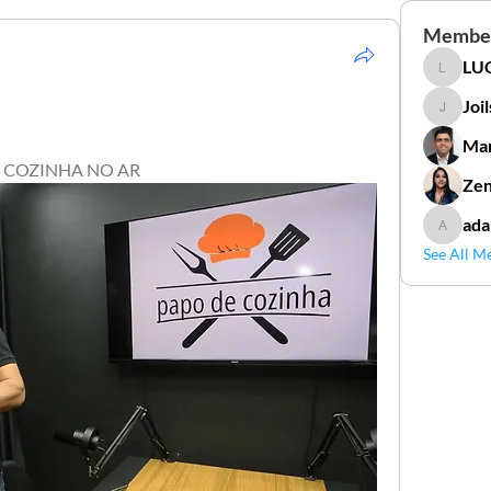
Membe
LUC
LUCIDAL
Joi
Joilson 
Mar
 COZINHA NO AR
Zen
ada
adamga
See All M