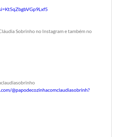
?si=Kt5qZbgbVGp9Lxf5
f Cláudia Sobrinho no Instagram e também no 
laudiasobrinho
e.com/@papodecozinhacomclaudiasobrinh?