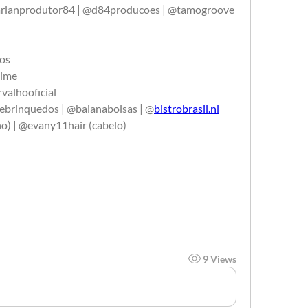
rlanprodutor84 | @d84producoes | @tamogroove 
os
time
valhooficial
ebrinquedos | @baianabolsas | @
bistrobrasil.nl
no) | @evany11hair (cabelo)
9 Views