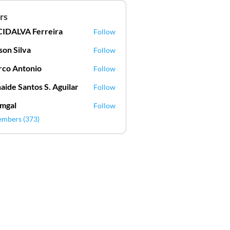
rs
IDALVA Ferreira
Follow
VA Ferreira
lson Silva
Follow
Silva
co Antonio
Follow
aide Santos S. Aguilar
Follow
mgal
Follow
l
embers (373)