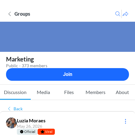
Groups
Marketing
Public
·
373 members
Join
Discussion
Media
Files
Members
About
Back
Luzia Moraes
May 26, 2026
Oficial
Viral