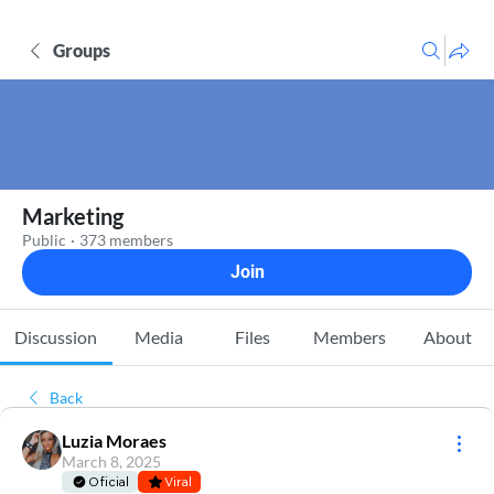
Groups
Marketing
Public
·
373 members
Join
Discussion
Media
Files
Members
About
Back
Luzia Moraes
March 8, 2025
Oficial
Viral