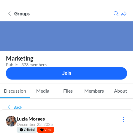
Groups
Marketing
Public
·
373 members
Join
Discussion
Media
Files
Members
About
Back
Luzia Moraes
December 23, 2025
Oficial
Viral