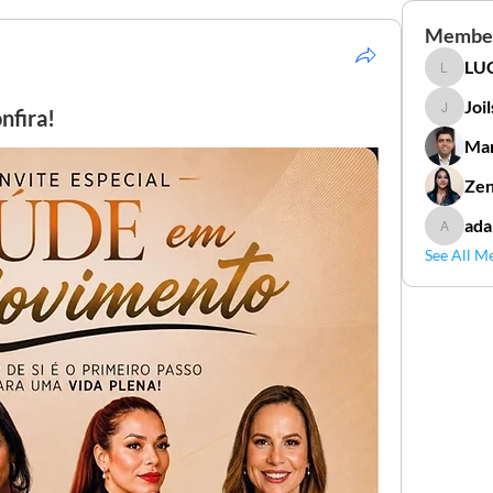
Membe
LUC
LUCIDAL
Joi
nfira!
Joilson 
Mar
Zen
ada
adamga
See All M