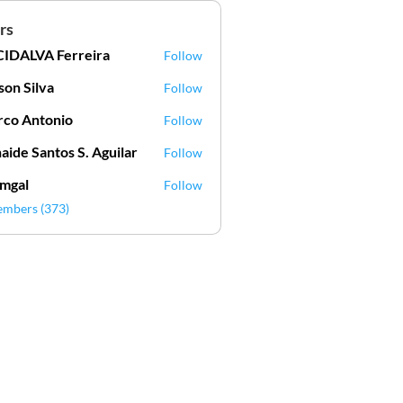
rs
IDALVA Ferreira
Follow
VA Ferreira
lson Silva
Follow
Silva
co Antonio
Follow
aide Santos S. Aguilar
Follow
mgal
Follow
l
embers (373)