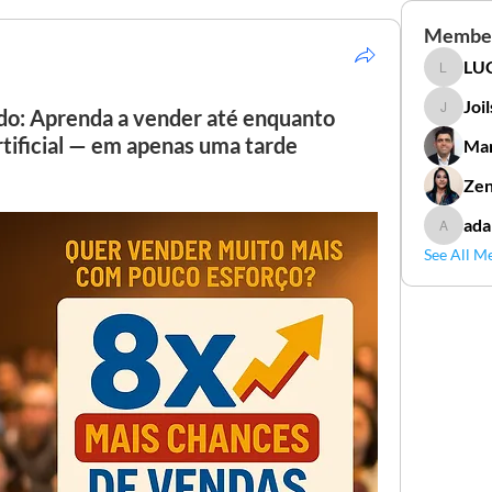
Membe
LUC
LUCIDAL
Joi
do: Aprenda a vender até enquanto
Joilson 
rtificial — em apenas uma tarde
Mar
Zen
ada
adamga
See All M