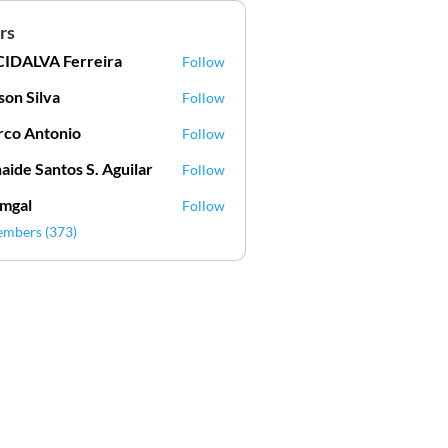
rs
IDALVA Ferreira
Follow
VA Ferreira
lson Silva
Follow
Silva
co Antonio
Follow
aide Santos S. Aguilar
Follow
mgal
Follow
l
embers (373)