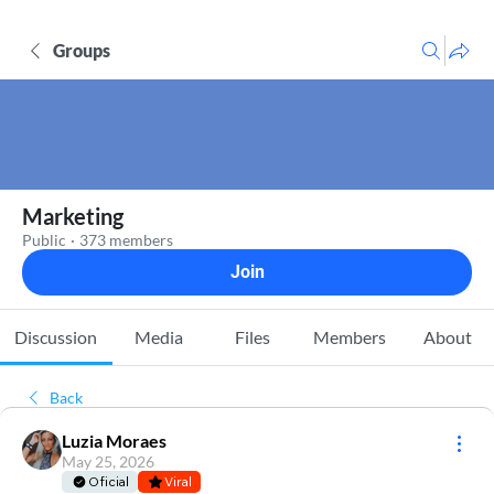
Groups
Marketing
Public
·
373 members
Join
Discussion
Media
Files
Members
About
Back
Luzia Moraes
May 25, 2026
Oficial
Viral